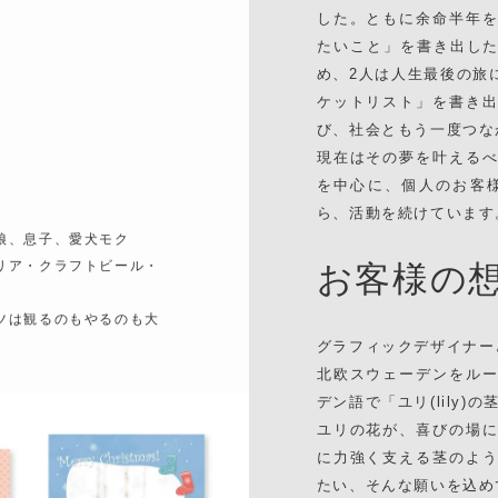
した。ともに余命半年
たいこと」を書き出した
め、2人は人生最後の旅
ケットリスト」を書き
び、社会ともう一度つな
現在はその夢を叶える
を中心に、個人のお客
ら、活動を続けています
娘、息子、愛犬モク
リア・クラフトビール・
お客様の
ツは観るのもやるのも大
グラフィックデザイナーとして
北欧スウェーデンをル
デン語で「ユリ(lily
ユリの花が、喜びの場
に力強く支える茎のよ
たい、そんな願いを込め