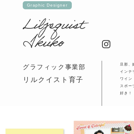
Graphic Designer
Liljequist
Ikuko
旦那、
グラフィック事業部
インテ
リルクイスト育子
ワイン
スポー
好き！