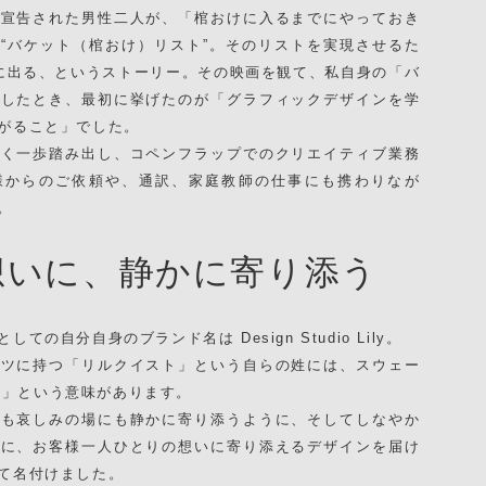
を宣告された男性二人が、「棺おけに入るまでにやっておき
“バケット（棺おけ）リスト”。そのリストを実現させるた
に出る、というストーリー。その映画を観て、私自身の「バ
出したとき、最初に挙げたのが「グラフィックデザインを学
がること」でした。
べく一歩踏み出し、コペンフラップでのクリエイティブ業務
様からのご依頼や、通訳、家庭教師の仕事にも携わりなが
。
想いに、静かに寄り添う
の自分自身のブランド名は Design Studio Lily。
ーツに持つ「リルクイスト」という自らの姓には、スウェー
)の茎」という意味があります。
にも哀しみの場にも静かに寄り添うように、そしてしなやか
うに、お客様一人ひとりの想いに寄り添えるデザインを届け
て名付けました。