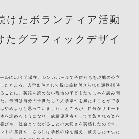
上続けたボランティア活動
けたグラフィックデザイ
ールに13年間滞在。シンガポールで子供たちを現地の公立
したところ、入学条件として親に義務付けられた通算40時
めることに。英語を読めない現地の子どもたちに本を読み聞
した。最初は自分の子供たちの入学条件を満たすことができ
アはやめようと思っていました。ところが、自分がサポート
で本を読めるようになり、成績優秀者として表彰される姿を
る喜びや、社会とつながることの大切さを実感したのです。
ベントの運営や、さらには学校の枠を超え、被災した子供た