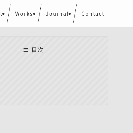
t
Works
Journal
Contact
目次