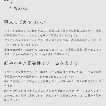
Works
職人ってカッコいい
もともとは作家さんに憧れがあり、個展に足を運んで世界観に浸ったり、画集
や陶芸品やアクセサリーなどを買って応援するのが好きです。
デザインやイラストにおいても、職人的な高い技術と表現力のある人はやっぱ
りカッコいいなと思います。
素敵な物が作れて誰かの心に残ったら嬉しいし、お客様の成果に繋がることも
大切。どちらも提供できることを目指して邁進中です。
細やかさと正確性でチームを支える
丁寧で正確な仕事が売りで、細かいことに気が付きやすいため、チームでは文
字校正やデータの最終チェックを任されることも多いです。
特に印刷物はミスが出ないよう配慮することが多いので、自分の長所が役に立
ちます。
細やかな性格の自分がそんなに好きなわけではないのですが、こういうタイプ
だからこそお客様に提供できる「安心」という価値もあるのだ、と思って取り
組んでいます。