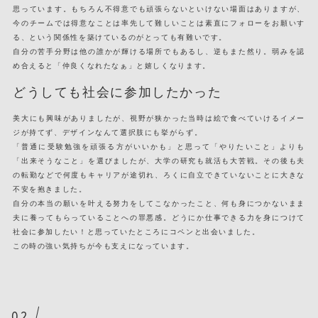
思っています。もちろん不得意でも頑張らないといけない場面はありますが、
今のチームでは得意なことは率先して難しいことは素直にフォローをお願いす
る、という関係性を築けているのがとっても有難いです。
自分の苦手分野は他の誰かが輝ける場所でもあるし、逆もまた然り。弱みを認
め合えると「仲良くなれたなぁ」と嬉しくなります。
どうしても社会に参加したかった
美大にも興味がありましたが、視野が狭かった当時は絵で食べていけるイメー
ジが持てず、デザインなんて選択肢にも挙がらず。
「普通に受験勉強を頑張る方がいいかも」と思って「やりたいこと」よりも
「出来そうなこと」を選びましたが、大学の研究も就活も大苦戦。その後も夫
の転勤などで何度もキャリアが途切れ、ろくに自立できていないことに大きな
不安を抱きました。
自分の本当の願いを叶える努力をしてこなかったこと、何も身につかないまま
夫に養ってもらっていることへの罪悪感。どうにか仕事できる力を身につけて
社会に参加したい！と思っていたところにコペンと出会いました。
この時の強い気持ちが今も支えになっています。