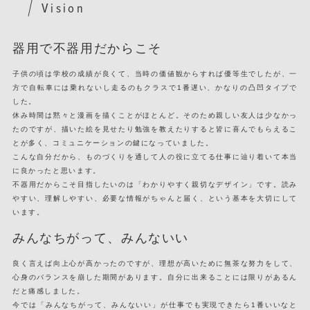
Vision
器用で不器用だからこそ
子供の頃は学校の成績が良くて、当時の価値観からすれば優等生でしたが、一
方で自転車には乗れないし走るのもクラスで1番遅い、かなりの凸凹タイプで
した。
休み時間は黙々と漫画を描くことがほとんど。そのため親しい友人は少なかっ
たのですが、描いた絵を見せたり勉強を教えたりすると皆に喜んでもらえるこ
とが多く、コミュニケーションの鍵になっていました。
こんな自分だから、ものづくりを通して人の役に立てる仕事に辿り着いて本当
に良かったと思います。
不器用だからこそ目指したいのは「わかりやすく親切なデザイン」です。読み
やすい、理解しやすい、必要な情報がちゃんと届く、という基本を大切にして
います。
みんなちがって、みんないい
良く言えば向上心が高かったのですが、理想が高いために無茶な努力をして、
心身のバランスを崩した期間があります。自分に出来ることには限りがあるん
だと痛感しました。
今では「みんなちがって、みんないい」が仕事でも実現できたら1番いいなと