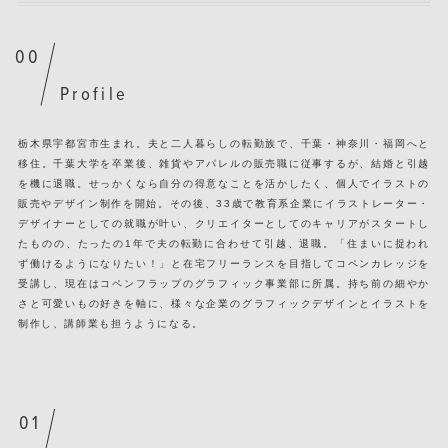
Profile
栃木県宇都宮市生まれ。夫と二人暮らしの転勤族で、千葉・神奈川・福岡へと
移住。千葉大学を卒業後、雑貨やアパレルの販売職に従事するが、結婚と引越
を機に退職。せっかくなら自分の得意なことを活かしたく、個人でイラストの
販売やデザイン制作を開始。その後、33歳で教育系企業にイラストレーター・
デザイナーとしての就職が叶い、クリエイターとしてのキャリアがスタートし
たものの、たったの1年で夫の転勤に合わせて引越、退職。「住まいに捉われ
ず働けるようになりたい！」と在宅フリーランスを目指してコペンカレッジを
受講し、現在はコペンフラップのグラフィック事業部に所属。持ち前の細やか
さと可愛いもの好きを軸に、様々な企業のグラフィックデザインとイラストを
制作し、講師業も担うようになる。