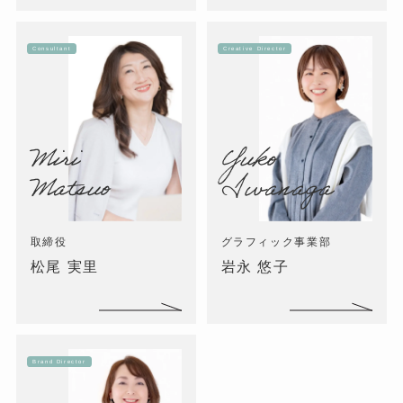
Consultant
Creative Director
Miri
Yuko
Matsuo
Iwanaga
取締役
グラフィック事業部
松尾 実里
岩永 悠子
Brand Director