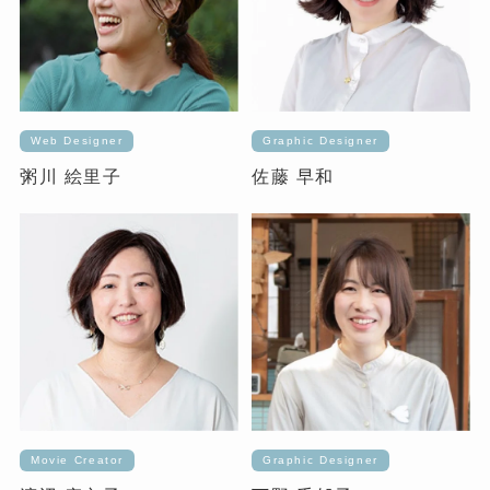
Web Designer
Graphic Designer
粥川 絵里子
佐藤 早和
Movie Creator
Graphic Designer