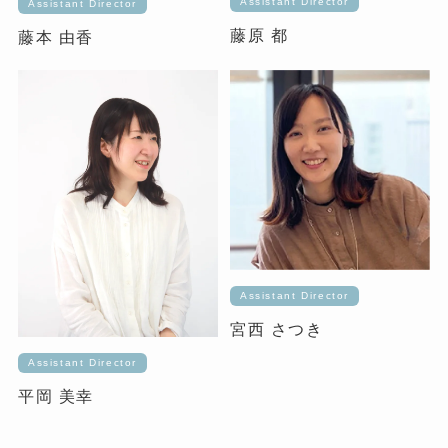
Assistant Director
Assistant Director
藤原 都
藤本 由香
Assistant Director
宮西 さつき
Assistant Director
平岡 美幸