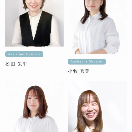
Assistant Director
Assistant Director
松田 朱里
小牧 秀美